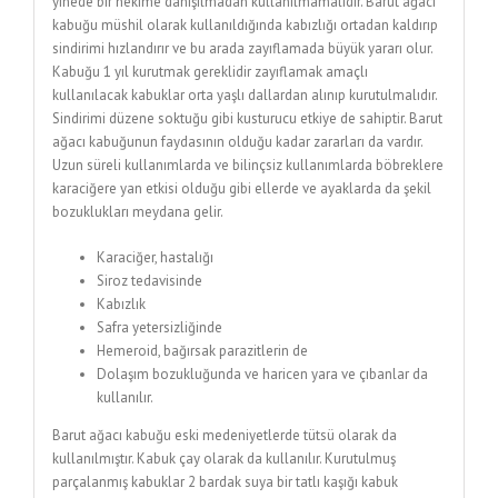
yinede bir hekime danışılmadan kullanılmamalıdır. Barut ağacı
kabuğu müshil olarak kullanıldığında kabızlığı ortadan kaldırıp
sindirimi hızlandırır ve bu arada zayıflamada büyük yararı olur.
Kabuğu 1 yıl kurutmak gereklidir zayıflamak amaçlı
kullanılacak kabuklar orta yaşlı dallardan alınıp kurutulmalıdır.
Sindirimi düzene soktuğu gibi kusturucu etkiye de sahiptir. Barut
ağacı kabuğunun faydasının olduğu kadar zararları da vardır.
Uzun süreli kullanımlarda ve bilinçsiz kullanımlarda böbreklere
karaciğere yan etkisi olduğu gibi ellerde ve ayaklarda da şekil
bozuklukları meydana gelir.
Karaciğer, hastalığı
Siroz tedavisinde
Kabızlık
Safra yetersizliğinde
Hemeroid, bağırsak parazitlerin de
Dolaşım bozukluğunda ve haricen yara ve çıbanlar da
kullanılır.
Barut ağacı kabuğu eski medeniyetlerde tütsü olarak da
kullanılmıştır. Kabuk çay olarak da kullanılır. Kurutulmuş
parçalanmış kabuklar 2 bardak suya bir tatlı kaşığı kabuk