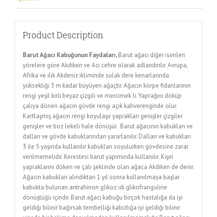
Product Description
Barut Ağacı Kabuğunun Faydaları,
Barut ağacı diğer isimleri
yörelere göre Akdiken ve Acı cehre olarak adlandırılır. Avrupa,
Afrika ve ılık Akdeniz ikliminde sulak dere kenarlarında
yüksekliği 3 m kadar büyüyen ağaçtır. Ağacın körpe fidanlarının
rengi yeşil kirli beyaz çizgili ve mercimek li. Yaprağını döküp
çalıya dönen ağacın gövde rengi açık kahverenginde olur.
Kartlaşmış ağacın rengi koyulaşır yaprakları genişler çizgiler
genişler ve boz lekeli hale dönüşür. Barut ağacının kabukları ve
dalları ve gövde kabuklarından yararlanılır. Dalları ve kabukları
3 ile 5 yaşında kullanılır kabukları soyulurken gövdesine zarar
verilmemelidir. Kerestesi barut yapımında kullanılır. Kışın
yapraklarını döken ve çalı şeklinde olan ağaca Akdiken de denir.
Ağacın kabukları alındıktan 1 yıl sonra kullanılmaya başlar
kabukta bulunan antrahinon glikoz idi glikofranguline
dönüştüğü içindir. Barut ağacı kabuğu birçok hastalığa da iyi
geldiği bilinir bağırsak tembelliği kabızlığa iyi geldiği bilinir