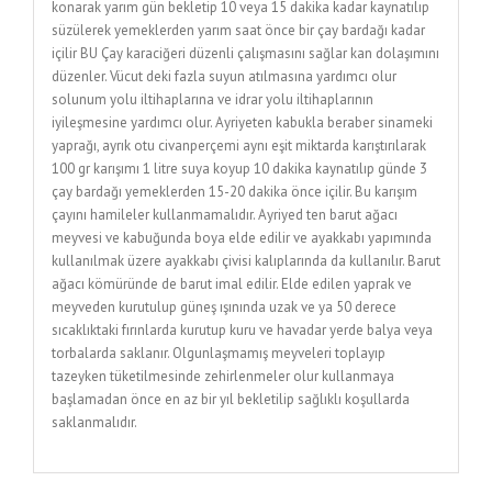
konarak yarım gün bekletip 10 veya 15 dakika kadar kaynatılıp
süzülerek yemeklerden yarım saat önce bir çay bardağı kadar
içilir BU Çay karaciğeri düzenli çalışmasını sağlar kan dolaşımını
düzenler. Vücut deki fazla suyun atılmasına yardımcı olur
solunum yolu iltihaplarına ve idrar yolu iltihaplarının
iyileşmesine yardımcı olur. Ayriyeten kabukla beraber sinameki
yaprağı, ayrık otu civanperçemi aynı eşit miktarda karıştırılarak
100 gr karışımı 1 litre suya koyup 10 dakika kaynatılıp günde 3
çay bardağı yemeklerden 15-20 dakika önce içilir. Bu karışım
çayını hamileler kullanmamalıdır. Ayriyed ten barut ağacı
meyvesi ve kabuğunda boya elde edilir ve ayakkabı yapımında
kullanılmak üzere ayakkabı çivisi kalıplarında da kullanılır. Barut
ağacı kömüründe de barut imal edilir. Elde edilen yaprak ve
meyveden kurutulup güneş ışınında uzak ve ya 50 derece
sıcaklıktaki fırınlarda kurutup kuru ve havadar yerde balya veya
torbalarda saklanır. Olgunlaşmamış meyveleri toplayıp
tazeyken tüketilmesinde zehirlenmeler olur kullanmaya
başlamadan önce en az bir yıl bekletilip sağlıklı koşullarda
saklanmalıdır.