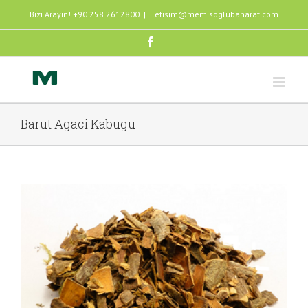
Bizi Arayın! +90 258 2612800
|
iletisim@memisoglubaharat.com
Facebook
Barut Agaci Kabugu