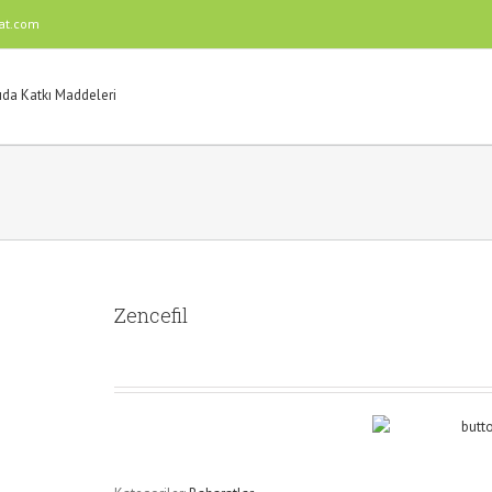
at.com
Zencefil