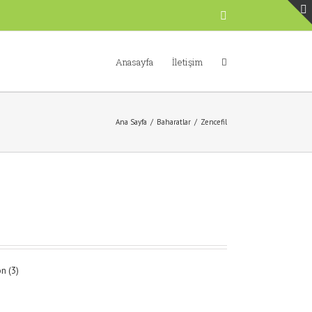
Facebook
Anasayfa
İletişim
Ana Sayfa
/
Baharatlar
/
Zencefil