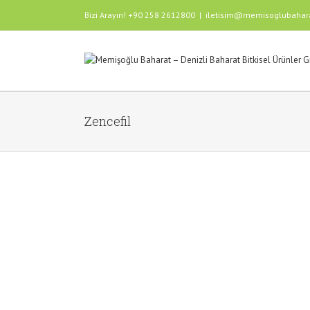
Bizi Arayın! +90 258 2612800
|
iletisim@memisoglubahar
Zencefil