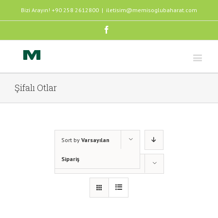
Bizi Arayın! +90 258 2612800
|
iletisim@memisoglubaharat.com
Facebook
Şifalı Otlar
Sort by
Varsayılan
Sipariş
Show
12 Products