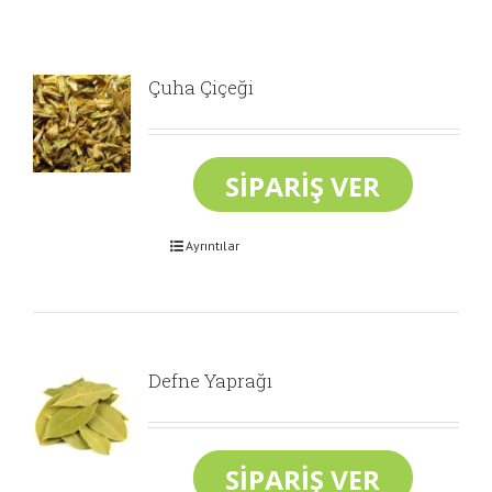
Çuha Çiçeği
Ayrıntılar
Defne Yaprağı