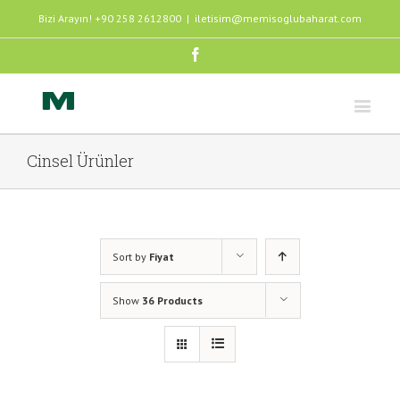
Bizi Arayın! +90 258 2612800
|
iletisim@memisoglubaharat.com
Facebook
Cinsel Ürünler
Sort by
Fiyat
Show
36 Products