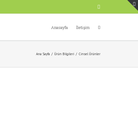
Facebook
Anasayfa
İletişim
Ana Sayfa
/
Ürün Bilgileri
/
Cinsel Ürünler