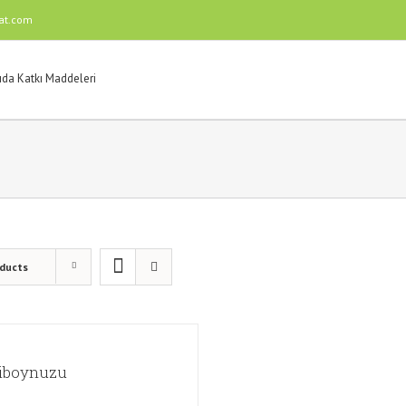
at.com
oducts
iboynuzu