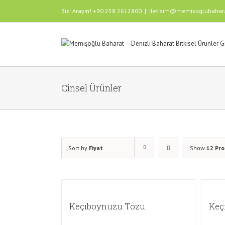
Bizi Arayın! +90 258 2612800
|
iletisim@memisoglubahar
Cinsel Ürünler
Sort by
Fiyat
Show
12 Pr
Keçiboynuzu Tozu
Keç