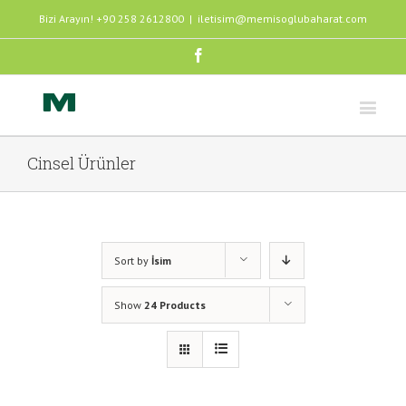
Bizi Arayın! +90 258 2612800
|
iletisim@memisoglubaharat.com
Facebook
Cinsel Ürünler
Sort by
İsim
Show
24 Products