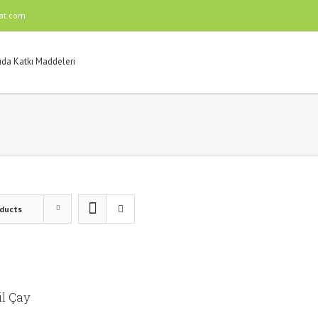
at.com
oducts
il Çay