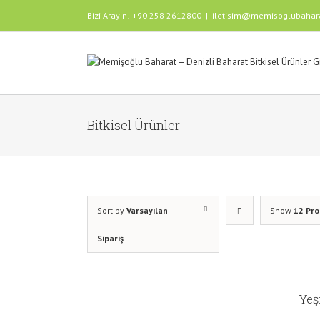
Bizi Arayın! +90 258 2612800
|
iletisim@memisoglubahar
Bitkisel Ürünler
Sort by
Varsayılan
Show
12 Pr
Sipariş
Yeş