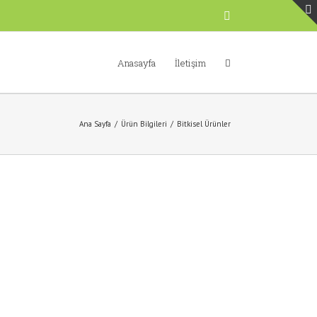
Facebook
Anasayfa
İletişim
Ana Sayfa
/
Ürün Bilgileri
/
Bitkisel Ürünler