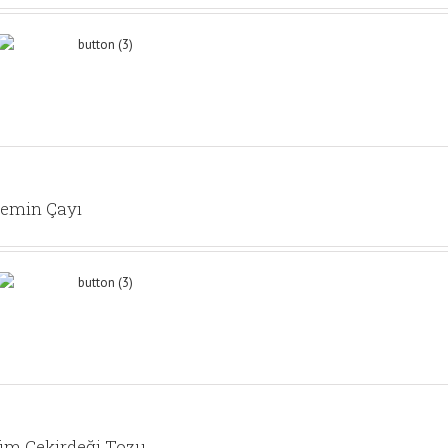
emin Çayı
m Çekirdeği Tozu