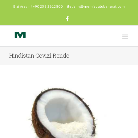
Bizi Arayın! +90 258 2612800
|
iletisim@memisoglubaharat.com
Facebook
Hindistan Cevizi Rende