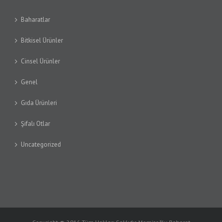
Baharatlar
Bitkisel Ürünler
Cinsel Ürünler
Genel
Gıda Ürünleri
Şifalı Otlar
Uncategorized