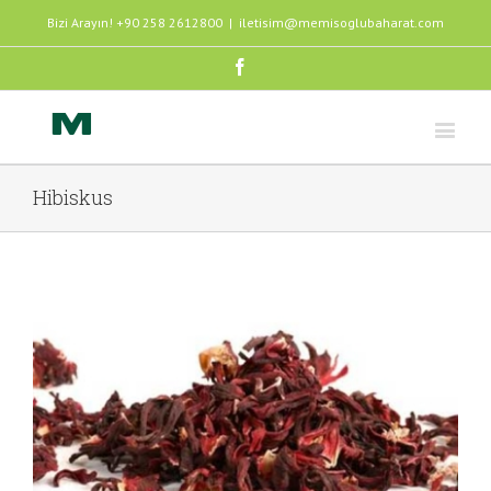
Bizi Arayın! +90 258 2612800
|
iletisim@memisoglubaharat.com
Facebook
Hibiskus